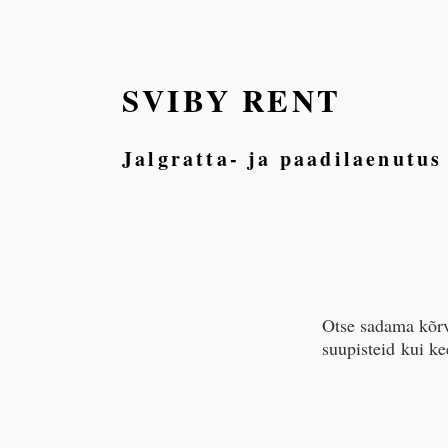
SVIBY RENT
Jalgratta- ja paadilaenutu
Otse sadama kõrv
suupisteid kui kee