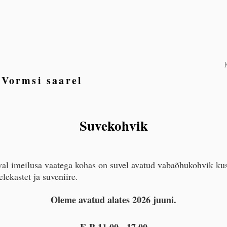
s Vormsi saarel
Suvekohvik
al imeilusa vaatega kohas on suvel avatud vabaõhukohvik kust
lekastet ja suveniire.
Oleme avatud alates 2026 juuni.
E-P
11.00 - 17.00